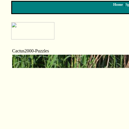
Home
|
Sp
Cactus2000-Puzzles