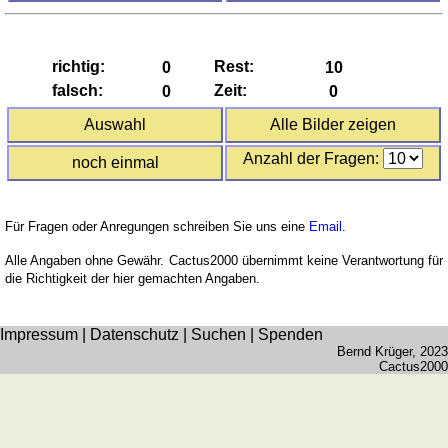
Spiele
Gehirntraining
Rechentrainer
Puzzle
richtig:
Rest:
Quiz
falsch:
Zeit:
Suchbild
Auswahl
Alle Bilder zeigen
Tierquiz
Anzahl der Fragen:
noch einmal
Für Fragen oder Anregungen schreiben Sie uns eine
Email
.
Alle Angaben ohne Gewähr. Cactus2000 übernimmt keine Verantwortung für
die Richtigkeit der hier gemachten Angaben.
Impressum
|
Datenschutz
|
Suchen
|
Spenden
Bernd Krüger
, 2023
Cactus2000