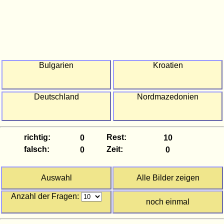
Bulgarien
Kroatien
Deutschland
Nordmazedonien
richtig:
Rest:
falsch:
Zeit:
Auswahl
Alle Bilder zeigen
Anzahl der Fragen:
noch einmal